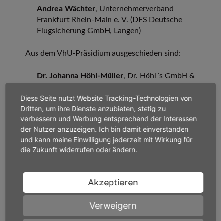
Andrea Wächter
, Unternehmerverband
Frankfurt Rhein-Main e. V. (DFS Deutsche
Flugsicherung GmbH, Langen)
Aus dem VhU-Präsidium ausgeschieden sind:
Dr. Johanna Höhl-Müller
, Dr. Höhl´s GmbH &
Co. KG, Maintal
Diese Seite nutzt Website Tracking-Technologien von
Wolfgang Kramwinkel
, Heinrich Kramwinkel
Dritten, um ihre Dienste anzubieten, stetig zu
GmbH, Mühlheim am Main
verbessern und Werbung entsprechend der Interessen
der Nutzer anzuzeigen. Ich bin damit einverstanden
Klaus Rohletter
, Bauunternehmung Albert
und kann meine Einwilligung jederzeit mit Wirkung für
Weil AG, Limburg
die Zukunft widerrufen oder ändern.
Manfred Stommel
, ZC Cargohandling GmbH,
Eschborn
Akzeptieren
Mang
: „Allen ausgeschiedenen
Präsidiumsmitgliedern danke ich für ihre
Verweigern
langjährige Mitwirkung im Präsidium und den