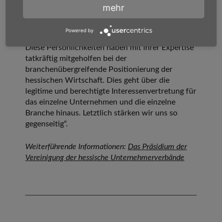
Einsatz ihrer knapp bemessene Zeit für die
mehr
hessische Wirtschaft und den Standort sehr.
Wolfgang Kramwinkel
danke ich darüber hinaus
Powered by
für seinen besonderen Einsatz als Vizepräsident.
Diese Persönlichkeiten haben mit ihrer Expertise
tatkräftig mitgeholfen bei der
branchenübergreifende Positionierung der
hessischen Wirtschaft. Dies geht über die
legitime und berechtigte Interessenvertretung für
das einzelne Unternehmen und die einzelne
Branche hinaus. Letztlich stärken wir uns so
gegenseitig“.
Weiterführende Informationen:
Das Präsidium der
Vereinigung der hessische Unternehmerverbände