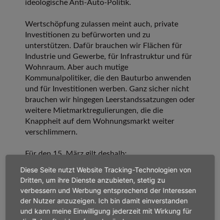
ideologische Anti-Auto-Politik.
Wertschöpfung zulassen meint auch, private
Investitionen zu befürworten und zu
unterstützen. Dafür brauchen wir Flächen für
Industrie und Gewerbe, für Infrastruktur und für
Wohnraum. Aber auch mutige
Kommunalpolitiker, die den Bauturbo anwenden
und für Investitionen werben. Ganz sicher nicht
brauchen wir hingegen Leerstandssatzungen oder
weitere Mietmarktregulierungen, die die
Knappheit auf dem Wohnungsmarkt weiter
verschlimmern.
Für den 15. März gilt deshalb:
Wirtschaftswachstum wählen! Was das konkret
Diese Seite nutzt Website Tracking-Technologien von
vor Ort bedeutet, haben wir in unseren
Dritten, um ihre Dienste anzubieten, stetig zu
Erwartungen an die Politik nach der
verbessern und Werbung entsprechend der Interessen
Kommunalwahl
hier
für Sie aufgeschrieben.
der Nutzer anzuzeigen. Ich bin damit einverstanden
Starke Unternehmen für handlungsfähige
und kann meine Einwilligung jederzeit mit Wirkung für
Kommunen.