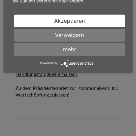
die Zukunft widerrufen oder ändern.
Ihr Wolf Mang
Akzeptieren
VhU-Präsident
Verweigern
mehr
Powered by
Zu dem Präsidentbrief zur Kommunalwahl – #2:
Handlungsfähigkeit erhalten!
Zu dem Präsidentenbrief zur Kommunalwahl #1:
Wertschöpfung zulassen!