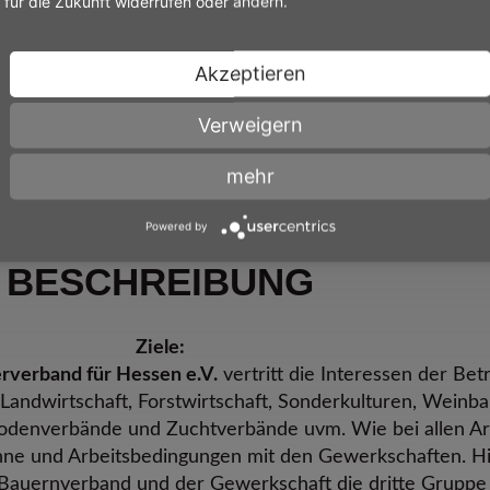
für die Zukunft widerrufen oder ändern.
hl der Mitgliedsunternehmen
Akzeptieren
Verweigern
mehr
Powered by
BESCHREIBUNG
Ziele:
erverband für Hessen e.V.
vertritt die Interessen der Be
andwirtschaft, Forstwirtschaft, Sonderkulturen, Weinba
denverbände und Zuchtverbände uvm. Wie bei allen Ar
hne und Arbeitsbedingungen mit den Gewerkschaften. H
m Bauernverband und der Gewerkschaft die dritte Gruppe