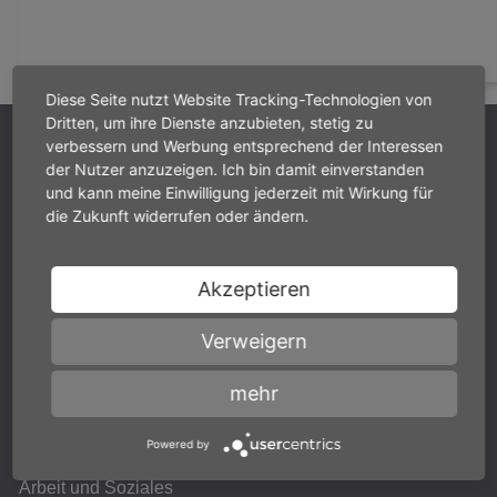
Diese Seite nutzt Website Tracking-Technologien von
Dritten, um ihre Dienste anzubieten, stetig zu
Home
Mitglieder
Mitgliedsverbände
Landes­verband
verbessern und Werbung entsprechend der Interessen
der Privat­kliniken in Hessen e. V.
der Nutzer anzuzeigen. Ich bin damit einverstanden
und kann meine Einwilligung jederzeit mit Wirkung für
die Zukunft widerrufen oder ändern.
Aktuelles
Pressemitteilungen
Positionen & Stellungnahmen
Akzeptieren
Standpunkte
Pressebereich
Verweigern
Publikationen / Downloads
mehr
Konjunktur-Dashboard
Powered by
Themen
Arbeit und Soziales