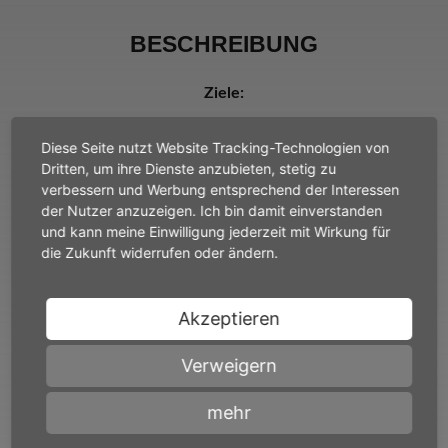
BESCHREIBUNG
Ziele:
HESSEN­METALL
ist dem unternehmerischen Erfolg der
Diese Seite nutzt Website Tracking-Technologien von
Metall- und Elektro-Unter­nehmen in Hessen verpflichtet.
Dritten, um ihre Dienste anzubieten, stetig zu
Mit einem angepassten Flächentarifvertrag sichern wir den
verbessern und Werbung entsprechend der Interessen
Betriebsfrieden und garantieren Unter­nehmen eine feste
der Nutzer anzuzeigen. Ich bin damit einverstanden
Kalkulationsgrundlage sowie störungsfreie Produktion.
und kann meine Einwilligung jederzeit mit Wirkung für
die Zukunft widerrufen oder ändern.
Mit der Vereinbarung betrieblicher Öffnungsklauseln in
den Tarifverträgen – TV Standortsicherung (Pforzheimer
Akzeptieren
Modell), Variationen bei Einmalzahlungen, Verschiebbarkeit
von Entgelterhöhungen - ermöglichen wir unseren
Mitgliedsbetrieben individuelle Anpassungen und
Verweigern
unternehmerische Spielräume. Mit einem Team erfahrener
Juristen übernehmen wir für unsere Mitglieder die
mehr
gerichtliche und außergerichtliche Vertretung in arbeits-