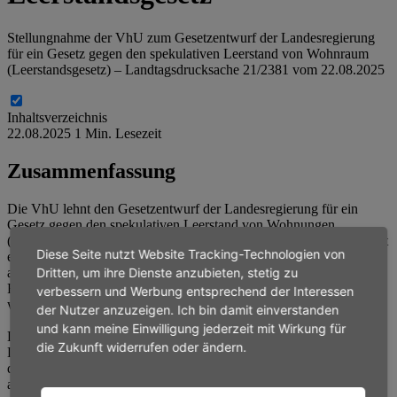
Stellungnahme der VhU zum Gesetzentwurf der Landesregierung
für ein Gesetz gegen den spekulativen Leerstand von Wohnraum
(Leerstandsgesetz) – Landtagsdrucksache 21/2381 vom 22.08.2025
Inhaltsverzeichnis
22.08.2025
1 Min. Lesezeit
Zusammenfassung
Die VhU lehnt den Gesetzentwurf der Landesregierung für ein
Gesetz gegen den spekulativen Leerstand von Wohnungen
(„Leerstandsgesetz“) ab. Spekulativer Leerstand von Wohnungen ist
Diese Seite nutzt Website Tracking-Technologien von
eine absolute Randerscheinung auf dem Wohnungsmarkt. Diese
absolute Ausnahme auf dem Wohnungsmarkt bedarf keiner
Dritten, um ihre Dienste anzubieten, stetig zu
Regulierung. Im Gegenteil: der Wohnungsmarkt braucht dringend
verbessern und Werbung entsprechend der Interessen
weniger Regulierung.
der Nutzer anzuzeigen. Ich bin damit einverstanden
und kann meine Einwilligung jederzeit mit Wirkung für
Da die Zahlen vom Zensus 2022 keinen Hinweis auf spekulativen
die Zukunft widerrufen oder ändern.
Leerstand in Hessen in signifikantem Umfang geben, hält die VhU
das Leerstandsgesetz weiterhin nicht für erforderlich – zumal es
auch nicht zur Schwerpunktsetzung der CDU-SPD-Koalition rund