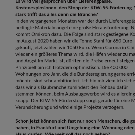
Es wird viel gesprochen über Lieferengpässe,
Kostenexplosionen, den Stopp der KfW-55-Förderung.
stark trifft das alles denn die Branche?
In den vergangenen Monaten war der durch Lieferengpä
bedingte Materialmangel eine große Herausforderung. 
kommt Omikron dazu. Die Folge sind stark gestiegene Ko
Im August 2020 haben wir die Tonne Stahl für 650 Euro
gekauft, jetzt zahlen wir 1050 Euro. Wenn Corona in Ch
wieder ein größeres Thema wird, die Häfen wieder zu m
und Angst im Markt ist, dürften die Preise erneut steigen
Prinzipiell bin ich trotzdem optimistisch. Die 400 000
Wohnungen pro Jahr, die die Bundesregierung gerne err
möchte, sind sehr ambitioniert. Ich bin mir ziemlich siche
dass wir als Baubranche zumindest den Rohbau dafür
stemmen können, beim Ausbaugewerbe wird es allerding
knapp. Der KfW-55-Förderstopp sorgt gerade für eine 
Verunsicherung und wird einige Projekte verzögern.
Schon jetzt können sich fast nur noch Menschen, die g
haben, in Frankfurt und Umgebung eine Wohnung oder 
Haus kaufen. Wie weit soll das noch gehen?