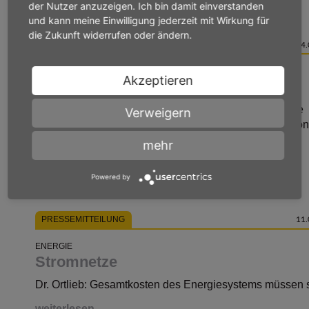
Energie
der Nutzer anzuzeigen. Ich bin damit einverstanden
und kann meine Einwilligung jederzeit mit Wirkung für
die Zukunft widerrufen oder ändern.
PRESSEMITTEILUNG
24.
ENERGIE
Akzeptieren
22. VhU-Energieausschuss
Beer und Dr. Ortlieb: Wettbewerbsfähige Energiepreise
Verweigern
entstehen nicht durch Appelle, sondern durch Investitio
mehr
Powered by
weiterlesen
PRESSEMITTEILUNG
11.
ENERGIE
Stromnetze
Dr. Ortlieb: Gesamtkosten des Energiesystems müssen 
weiterlesen