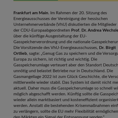
Frankfurt am Main
. Im Rahmen der 20. Sitzung des
Energieausschusses der Vereinigung der hessischen
Unternehmerverbände (VhU) diskutierten die Mitglieder 
der CDU-Europaabgeordneten
Prof. Dr. Andrea Wechsl
über die künftige Ausgestaltung der EU-
Gasspeicherverordnung und die nationale Gasspeicheru
Die Vorsitzende des VhU-Energieausschusses,
Dr. Birgit
Ortlieb
, sagte: „Genug Gas zu speichern und die Versorg
Europa zu sichern, ist richtig und wichtig. Die
Gasspeicherumlage verteuert aber den Standort Deutsc
unnötig und belastet Betriebe nur in Deutschland. Die
Gasmangellage 2022 ist zum Glück Geschichte, die Vers
mittlerweile wieder stabil. Das System ist damit nicht m
aktuell. Daher muss die Gasspeicherumlage so schnell w
möglich abgeschafft werden. Künftig sollte die Gasspeic
wieder allein marktbasiert und kosteneffizient organisier
werden. Anstatt die bestehenden Krisenmaßnahmen ein
zu verlängern, sollte die EU mehr Flexibilität ermögliche
den Märkten ein Signal der Entspannung senden.“