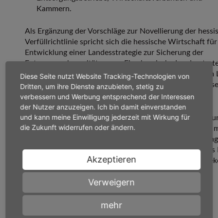
Kammern.
Als Ergänzung der Vorschläge zur Novellierung der hessi
Verfüllrichtlinie spricht sich die hessische Wirtschaft für
Entwicklung einer Landesstrategie zur Sicherung der
Entsorgungskapazitäten aus. Eine hessische Landesstrat
zur Sicherung der benötigten Verfüllkapazitäten ist vom
Diese Seite nutzt Website Tracking-Technologien von
genauso zu entwickeln, wie die Deponiebedarfsprognose
Dritten, um ihre Dienste anzubieten, stetig zu
nicht verwertbare Abfälle.
verbessern und Werbung entsprechend der Interessen
der Nutzer anzuzeigen. Ich bin damit einverstanden
und kann meine Einwilligung jederzeit mit Wirkung für
Ziel der Landesstrategie muss die Schaffung und Erhaltu
die Zukunft widerrufen oder ändern.
benötigten dezentralen Verfüllkapazitäten sein. Ebenso 
Rechts- und Planungssicherheit durch einfache Regelung
die beteiligten Unternehmen gewährleistet werden. Das
Akzeptieren
muss sich zur Notwendigkeit einer solchen Strategie be
und dies politisch unterstützen.
Verweigern
mehr
Downloads