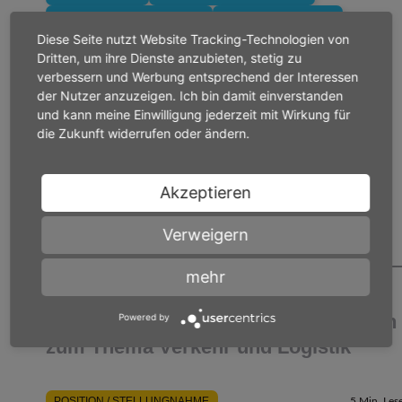
PARKPLATZMANGEL
RASTANLAGEN
Diese Seite nutzt Website Tracking-Technologien von
SICHERHEIT LKW
Dritten, um ihre Dienste anzubieten, stetig zu
verbessern und Werbung entsprechend der Interessen
der Nutzer anzuzeigen. Ich bin damit einverstanden
und kann meine Einwilligung jederzeit mit Wirkung für
Beitrag teilen
die Zukunft widerrufen oder ändern.
Akzeptieren
Verweigern
mehr
Weitere Positionen & Stellungnahmen
Powered by
zum Thema Verkehr und Logistik
POSITION / STELLUNGNAHME
5 Min. Lese