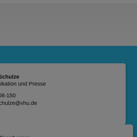
 Schulze
kation und Presse
08-150
schulze@vhu.de