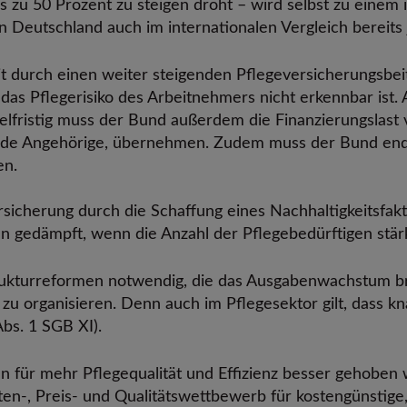
is zu 50 Prozent zu steigen droht – wird selbst zu eine
 in Deutschland auch im internationalen Vergleich bereits
t durch einen weiter steigenden Pflegeversicherungsbeit
das Pflegerisiko des Arbeitnehmers nicht erkennbar ist
ittelfristig muss der Bund außerdem die Finanzierungslas
gende Angehörige, übernehmen. Zudem muss der Bund end
en.
versicherung durch die Schaffung eines Nachhaltigkeitsfakt
gedämpft, wenn die Anzahl der Pflegebedürftigen stärker
trukturreformen notwendig, die das Ausgabenwachstum b
 zu organisieren. Denn auch im Pflegesektor gilt, dass k
Abs. 1 SGB XI).
ür mehr Pflegequalität und Effizienz besser gehoben w
en-, Preis- und Qualitätswettbewerb für kostengünstige,