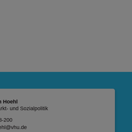
n Hoehl
kt- und Sozialpolitik
8-200
oehl@vhu.de