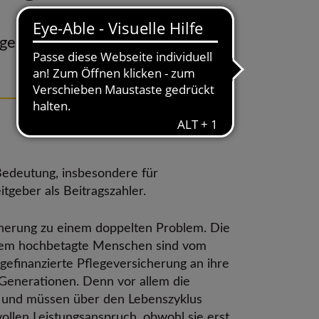
orge ergänzen vom 18.11.2025
18.11.2025
4 Min. Lesezeit
 Bedeutung, insbesondere für
tgeber als Beitragszahler.
icherung zu einem doppelten Problem. Die
 allem hochbetagte Menschen sind vom
agefinanzierte Pflegeversicherung an ihre
Generationen. Denn vor allem die
t und müssen über den Lebenszyklus
ollen Leistungsanspruch, obwohl sie erst