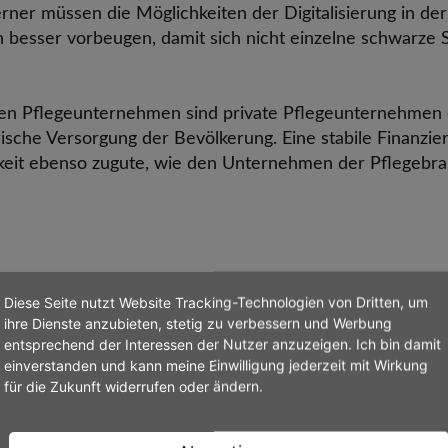
erner müssen die Möglichkeiten der Digitalisierung in de
n besser vorbeugen, damit sich nicht einzelne schwarze 
en Pflegeunternehmen sind private Pflegeunternehmen ei
gerische Versorgung der Bevölkerung. Eine stabile Finanz
rkeit ebenso zugute, wie den Unternehmen der Pflegebra
n Pflegeversicherung
(163,9 KiB)
Diese Seite nutzt Website Tracking-Technologien von Dritten, um
ihre Dienste anzubieten, stetig zu verbessern und Werbung
entsprechend der Interessen der Nutzer anzuzeigen. Ich bin damit
einverstanden und kann meine Einwilligung jederzeit mit Wirkung
für die Zukunft widerrufen oder ändern.