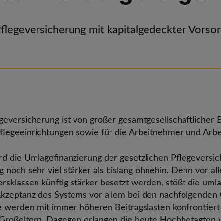
Pflegeversicherung mit kapitalgedeckter Vors
legeversicherung ist von großer gesamtgesellschaftlicher
flegeeinrichtungen sowie für die Arbeitnehmer und Arbei
wird die Umlagefinanzierung der gesetzlichen Pflegevers
ig noch sehr viel stärker als bislang ohnehin. Denn vor
tersklassen künftig stärker besetzt werden, stößt die uml
Akzeptanz des Systems vor allem bei den nachfolgenden 
e werden mit immer höheren Beitragslasten konfrontier
d Großeltern. Dagegen erlangen die heute Hochbetagten v