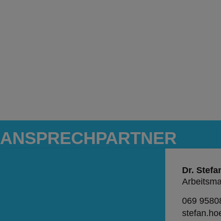
ANSPRECH­PARTNER
Dr. Stefa
Arbeitsmar
069 9580
stefan.h