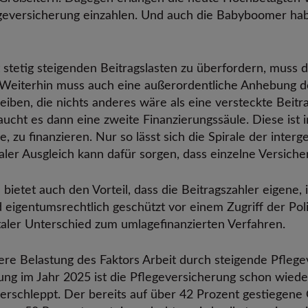
legeversicherung einzahlen. Und auch die Babyboomer hab
tetig steigenden Beitragslasten zu überfordern, muss de
 Weiterhin muss auch eine außerordentliche Anhebung d
iben, die nichts anderes wäre als eine versteckte Beit
aucht es dann eine zweite Finanzierungssäule. Diese ist
e, zu finanzieren. Nur so lässt sich die Spirale der inte
aler Ausgleich kann dafür sorgen, dass einzelne Versicher
 bietet auch den Vorteil, dass die Beitragszahler eigene,
d eigentumsrechtlich geschützt vor einem Zugriff der Po
taler Unterschied zum umlagefinanzierten Verfahren.
kere Belastung des Faktors Arbeit durch steigende Pfleg
erung im Jahr 2025 ist die Pflegeversicherung schon wied
erschleppt. Der bereits auf über 42 Prozent gestiegene