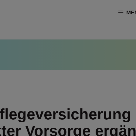
ME
flegeversicherung 
kter Vorsorge ergä