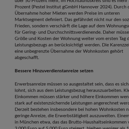
über 50 Prozent mehr, im Hochtaunuskreis sind es mehr 
Prozent (Pestel Institut gGmbH Hannover 2024). Durch 
Übernahme hoher Mieten werden Preise im unteren
Marktsegment definiert. Das gefährdet nicht nur den soz
Frieden, sondern verschärft die Lage auf dem Wohnung
für Gering- und Durchschnittsverdienende. Daher müss
Größe und Kosten der Wohnung weiter vom ersten Tag 
Leistungsbezugs an berücksichtigt werden. Die Karenzzei
eine unbegrenzte Übernahme der Wohnkosten gehört
abgeschafft.
Bessere Hinzuverdienstanreize setzen
Erwerbsanreize müssen so ausgestaltet sein, dass es sich
lohnt, sich aus dem Leistungsbezug herauszuarbeiten. Kl
Einkommen müssen stärker und höhere Einkommen wen
stark auf existenzsichernde Leistungen angerechnet wer
Derzeit bestehen insbesondere bei hohen Wohnkosten n
geringe Anreize, die Erwerbstätigkeit auszuweiten. Eine
in München etwa, das das Brutto-Haushaltseinkommen 
3.000 Euro auf 5.000 Euro steigert, bleiben weniger als 