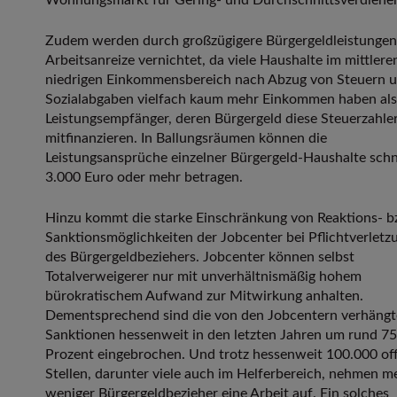
Wohnungsmarkt für Gering- und Durchschnittsverdiener
Zudem werden durch großzügigere Bürgergeldleistungen
Arbeitsanreize vernichtet, da viele Haushalte im mittlere
niedrigen Einkommensbereich nach Abzug von Steuern 
Sozialabgaben vielfach kaum mehr Einkommen haben als
Leistungsempfänger, deren Bürgergeld diese Steuerzahle
mitfinanzieren. In Ballungsräumen können die
Leistungsansprüche einzelner Bürgergeld-Haushalte schn
3.000 Euro oder mehr betragen.
Hinzu kommt die starke Einschränkung von Reaktions- b
Sanktionsmöglichkeiten der Jobcenter bei Pflichtverletz
des Bürgergeldbeziehers. Jobcenter können selbst
Totalverweigerer nur mit unverhältnismäßig hohem
bürokratischem Aufwand zur Mitwirkung anhalten.
Dementsprechend sind die von den Jobcentern verhäng
Sanktionen hessenweit in den letzten Jahren um rund 75
Prozent eingebrochen. Und trotz hessenweit 100.000 of
Stellen, darunter viele auch im Helferbereich, nehmen m
weniger Bürgergeldbezieher eine Arbeit auf. Ein solches