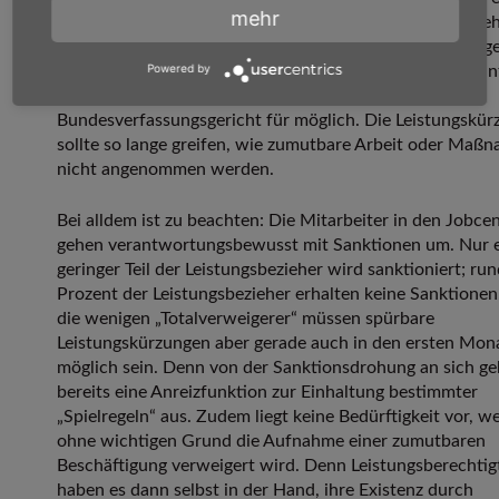
mehr
Mitwirkung beharrlich, willentlich und ohne nachvollzie
Grund verweigern, sollten Leistungen auch vollständig g
Powered by
werden können und dabei auch die Kosten der Unterkun
Heizung umfassen. Das hält auch das
Bundesverfassungsgericht für möglich. Die Leistungskür
sollte so lange greifen, wie zumutbare Arbeit oder Maß
nicht angenommen werden.
Bei alldem ist zu beachten: Die Mitarbeiter in den Jobce
gehen verantwortungsbewusst mit Sanktionen um. Nur 
geringer Teil der Leistungsbezieher wird sanktioniert; ru
Prozent der Leistungsbezieher erhalten keine Sanktionen
die wenigen „Totalverweigerer“ müssen spürbare
Leistungskürzungen aber gerade auch in den ersten Mon
möglich sein. Denn von der Sanktionsdrohung an sich ge
bereits eine Anreizfunktion zur Einhaltung bestimmter
„Spielregeln“ aus. Zudem liegt keine Bedürftigkeit vor, w
ohne wichtigen Grund die Aufnahme einer zumutbaren
Beschäftigung verweigert wird. Denn Leistungsberechtig
haben es dann selbst in der Hand, ihre Existenz durch