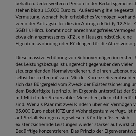
behalten. Jeder weiteren Person in der Bedarfsgemeinsc
stehen bis zu 15.000 Euro zu. Außerdem gilt eine gesetzl
Vermutung, wonach kein erhebliches Vermögen vorhande
wenn der Antragsteller dies im Antrag erklärt (§ 12 Abs. 4
SGB II). Hinzu kommt noch anrechnungsfreies Vermögen
etwa ein angemessenes KFZ, ein Hausgrundstück, eine
Eigentumswohnung oder Rücklagen für die Altersvorsorg
Diese massive Erhöhung von Schonvermögen im ersten 
des Leistungsbezugs ist ungerecht gegenüber den vielen
steuerzahlenden Normalverdienern, die ihren Lebensunte
selbst bestreiten müssen. Mit der Karenzzeit verabschie
sich das Bürgergeld vom Zweck der Existenzsicherung u
dem Bedürftigkeitsprinzip. Im Ergebnis unterstützt der S
mit Mitteln der Steuerzahler Menschen, die nicht bedürft
sind. Wer als Paar mit zwei Kindern über ein Vermögen 
85.000 Euro nebst KFZ und Wohneigentum verfügt, ist n
auf Sozialleistungen angewiesen. Künftig müssen sich
existenzsichernde Leistungen wieder stärker auf wirklich
Bedürftige konzentrieren. Das Prinzip der Eigenverantw