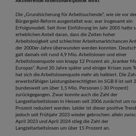
Aktivierende Arbeitsmarktpolitik wirkt
Die „Grundsicherung für Arbeitsuchende“, wie sie vor de
Bürgergeld-Reform ausgestaltet war, war insgesamt ein
Erfolgsmodell. Seit ihrer Einführung im Jahr 2005 hatte s
erheblichen Anteil daran, dass die Zeiten hoher
Arbeitslosigkeit und schlechter Arbeitsmarktchancen An
der 2000er-Jahre überwunden werden konnten. Deutsc
galt damals mit rund 4,9 Mio. Arbeitslosen und einer
Arbeitslosenquote von knapp 12 Prozent als „kranker M
Europas“. Rund 20 Jahre später und einiger Krisen zum T
hat sich die Arbeitslosenquote mehr als halbiert. Die Zah
erwerbsfähigen Leistungsberechtigten im SGB II ist seit 
bundesweit um über 1,5 Mio. Personen (-30 Prozent)
zurückgegangen. Zwar konnte auch die Zahl der
Langzeitarbeitslosen in Hessen seit 2006 zunächst um r
Prozent reduziert werden. Leider ist dieser positive Tren
jedoch seit Frühjahr 2023 wieder gebrochen: allein zwis
April 2023 und April 2024 stieg die Zahl der
Langzeitarbeitslosen um über 15 Prozent an.