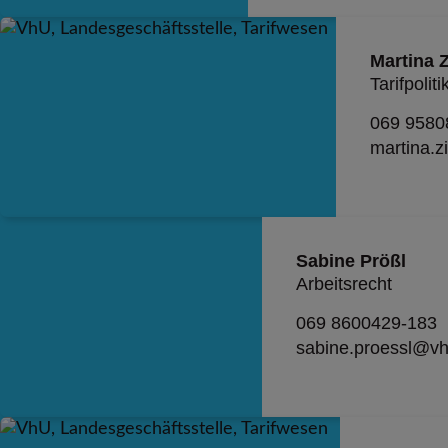
Martina Z
Tarifpoliti
069 9580
martina.
Sabine Prößl
Arbeitsrecht
069 8600429-183
sabine.proessl@v