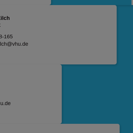
ilch
k
8-165
zilch@vhu.de
hu.de