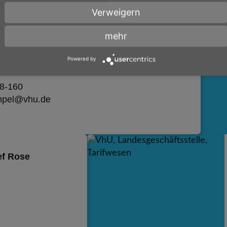
Verweigern
mehr
ampel
Powered by
k
8-160
mpel@vhu.de
ef Rose