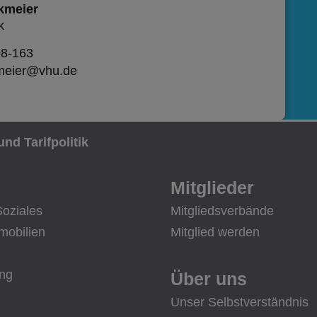
kmeier
k
08-163
kmeier@vhu.de
und Tarifpolitik
Mitglieder
Soziales
Mitgliedsverbände
mobilien
Mitglied werden
ung
Über uns
Unser Selbstverständnis