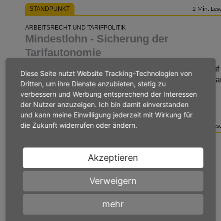
STANDPUNKT
2 Min. Lese
ARBEITSRECHT UND TARIFPOLITIK
Mindestlohn - Sicherung der
Tarifautonomie
Mindestlohn in Deutschland steigt. Kritik an Einfluss auf
Diese Seite nutzt Website Tracking-Technologien von
Tarifautonomie, Arbeitsmarktchancen und Fachkräftema
Dritten, um ihre Dienste anzubieten, stetig zu
verbessern und Werbung entsprechend der Interessen
weiterlesen
der Nutzer anzuzeigen. Ich bin damit einverstanden
und kann meine Einwilligung jederzeit mit Wirkung für
die Zukunft widerrufen oder ändern.
STANDPUNKT
2 Min. Lese
ARBEITSRECHT UND TARIFPOLITIK
Arbeitszeit - Wochenbetrachtung
Akzeptieren
notwendig
Verweigern
Digitalisierung erfordert flexible Arbeitszeiten und
Anpassungen im Gesetz, um Mobilität und
mehr
Wirtschaftswettbewerb zu stärken.