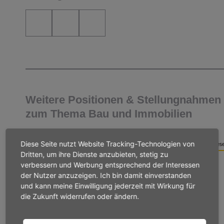
Weitere Positionen & Stellungnahmen
zum Thema Bau und Immobilien
Diese Seite nutzt Website Tracking-Technologien von
POSITION / STELLUNGNAHME
2 Min. Lese
Dritten, um ihre Dienste anzubieten, stetig zu
BAU UND IMMOBILIEN
verbessern und Werbung entsprechend der Interessen
Hessisches Grundsteuergesetz
der Nutzer anzuzeigen. Ich bin damit einverstanden
und kann meine Einwilligung jederzeit mit Wirkung für
Stellungnahme der VhU zum AfD-Gesetzentwurf zur
die Zukunft widerrufen oder ändern.
Änderung des Hessischen Grundsteuergesetzes
(Abschaffung der Grundsteuer C) vom 22.08.2025