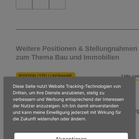
Weitere Positionen & Stellungnahmen
zum Thema Bau und Immobilien
POSITION / STELLUNGNAHME
2 Min. Lese
Diese Seite nutzt Website Tracking-Technologien von
BAU UND IMMOBILIEN
Dritten, um ihre Dienste anzubieten, stetig zu
Hessisches Denkmalschutzgesetz
verbessern und Werbung entsprechend der Interessen
Stellungnahme der VhU zu den Gesetzentwürfen der
der Nutzer anzuzeigen. Ich bin damit einverstanden
Fraktionen von CDU und SPD sowie der Fraktion der F
und kann meine Einwilligung jederzeit mit Wirkung für
die Zukunft widerrufen oder ändern.
ein Gesetz zur Änderung des Hessischen
Denkmalschutzgesetzes vom 13.04.2026
weiterlesen