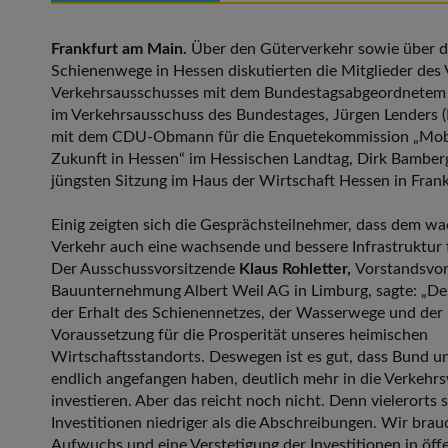
Frankfurt am Main.
Über den Güterverkehr sowie über d
Schienenwege in Hessen diskutierten die Mitglieder des
Verkehrsausschusses mit dem Bundestagsabgeordnetem 
im Verkehrsausschuss des Bundestages, Jürgen Lenders 
mit dem CDU-Obmann für die Enquetekommission „Mobi
Zukunft in Hessen“ im Hessischen Landtag, Dirk Bamberge
jüngsten Sitzung im Haus der Wirtschaft Hessen in Frank
Einig zeigten sich die Gesprächsteilnehmer, dass dem w
Verkehr auch eine wachsende und bessere Infrastruktur 
Der Ausschussvorsitzende
Klaus Rohletter,
Vorstandsvor
Bauunternehmung Albert Weil AG in Limburg, sagte: „D
der Erhalt des Schienennetzes, der Wasserwege und der 
Voraussetzung für die Prosperität unseres heimischen
Wirtschaftsstandorts. Deswegen ist es gut, dass Bund u
endlich angefangen haben, deutlich mehr in die Verkehr
investieren. Aber das reicht noch nicht. Denn vielerorts s
Investitionen niedriger als die Abschreibungen. Wir bra
Aufwuchs und eine Verstetigung der Investitionen in öff