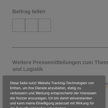
Beitrag teilen
Weitere Pressemitteilungen zum Them
und Logistik
Diese Seite nutzt Website Tracking-Technologien von
PRESSEMITTEILUNG
21.
Dritten, um ihre Dienste anzubieten, stetig zu
verbessern und Werbung entsprechend der Interessen
VERKEHR UND LOGISTIK
Terminal 3 Eröffnung
der Nutzer anzuzeigen. Ich bin damit einverstanden
und kann meine Einwilligung jederzeit mit Wirkung für
Schäfer: Terminal 3 Eröffnung ist positives Signal für