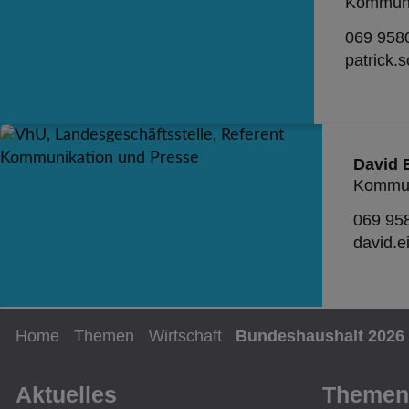
Kommuni
069 958
patrick.
David 
Kommun
069 95
david.
Home
Themen
Wirtschaft
Bundeshaushalt 2026
Aktuelles
Themen