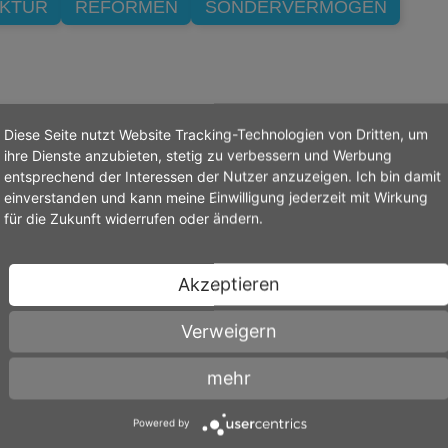
UKTUR
REFORMEN
SONDERVERMÖGEN
Diese Seite nutzt Website Tracking-Technologien von Dritten, um
ihre Dienste anzubieten, stetig zu verbessern und Werbung
entsprechend der Interessen der Nutzer anzuzeigen. Ich bin damit
n zum Thema Wirtschaft
einverstanden und kann meine Einwilligung jederzeit mit Wirkung
für die Zukunft widerrufen oder ändern.
PRESSEMITTEILUNG
02.07.2026
Akzeptieren
WIRTSCHAFT
Koalitionsvertrag und
Verweigern
Kanzlerwahl
igkeit
mehr
hritte
Mang: Glückwunsch an Bundeskanzler Me
alle Minister. Die Weichen müssen nun sch
Powered by
und entschlossen in Richtung Wachstum 