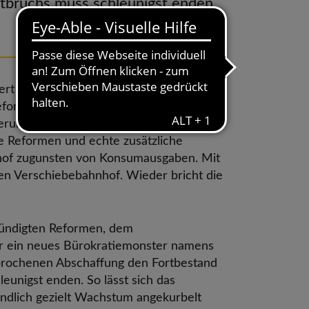
ortbruchs muss schleunigst enden
14.11.2025
2 Min. Lesezeit
rt die Vereinigung der hessischen
formehrgeiz: „Mit Buchungstricks und
rung die Zukunftsfähigkeit des
he Reformen und echte zusätzliche
hnhof zugunsten von Konsumausgaben. Mit
einen Verschiebebahnhof. Wieder bricht die
kündigten Reformen, dem
wir ein neues Bürokratiemonster namens
rsprochenen Abschaffung den Fortbestand
leunigst enden. So lässt sich das
endlich gezielt Wachstum angekurbelt