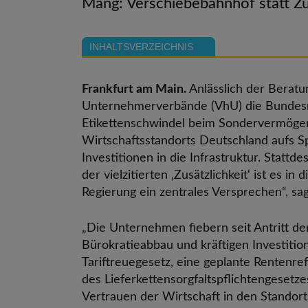
Mang: Verschiebebahnhof statt Zus
INHALTSVERZEICHNIS
Frankfurt am Main.
Anlässlich der Berat
Unternehmerverbände (VhU) die Bundesre
Etikettenschwindel beim Sondervermögen I
Wirtschaftsstandorts Deutschland aufs Sp
Investitionen in die Infrastruktur. Sta
der vielzitierten ‚Zusätzlichkeit‘ ist es 
Regierung ein zentrales Versprechen“, sa
„Die Unternehmen fiebern seit Antritt d
Bürokratieabbau und kräftigen Investitio
Tariftreuegesetz, eine geplante Rentenre
des Lieferkettensorgfaltspflichtengesetze
Vertrauen der Wirtschaft in den Standort