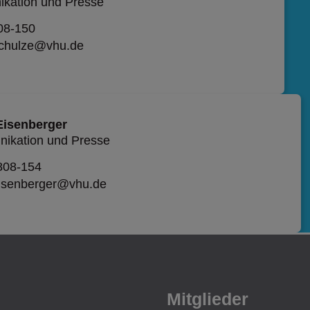
kation und Presse
08-150
schulze@vhu.de
Eisenberger
ikation und Presse
808-154
eisenberger@vhu.de
Mitglieder