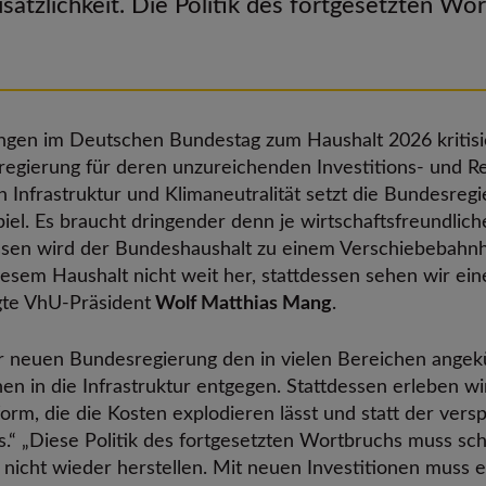
ätzlichkeit. Die Politik des fortgesetzten W
ungen im Deutschen Bundestag zum Haushalt 2026 kritisie
gierung für deren unzureichenden Investitions- und Re
nfrastruktur und Klimaneutralität setzt die Bundesregie
iel. Es braucht dringender denn je wirtschaftsfreundlic
ttdessen wird der Bundeshaushalt zu einem Verschiebeba
in diesem Haushalt nicht weit her, stattdessen sehen wir 
gte VhU-Präsident
Wolf Matthias Mang
.
er neuen Bundesregierung den in vielen Bereichen ange
nen in die Infrastruktur entgegen. Stattdessen erleben 
form, die die Kosten explodieren lässt und statt der ve
s.“ „Diese Politik des fortgesetzten Wortbruchs muss sch
 nicht wieder herstellen. Mit neuen Investitionen muss 