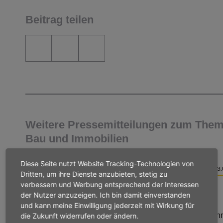
Beitrag teilen
Weitere Pressemitteilungen zum The
Bau und Immobilien
Diese Seite nutzt Website Tracking-Technologien von
PRESSEMITTEILUNG
03.
Dritten, um ihre Dienste anzubieten, stetig zu
verbessern und Werbung entsprechend der Interessen
BAU UND IMMOBILIEN
der Nutzer anzuzeigen. Ich bin damit einverstanden
Denkmalschutz
und kann meine Einwilligung jederzeit mit Wirkung für
Reimann: VhU kritisiert Vervielfachung des Bußgeldra
die Zukunft widerrufen oder ändern.