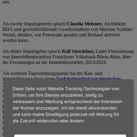
aus.
Als zweite Impulsgeberin sprach
Claudia Meixner,
Architektin
BDA und geschäftsführende Gesellschafterin von Meixner Schlüter
Wendt, darüber, wie Potenziale genutzt und Bestand aktiviert
werden kann.
Als dritter Impulsgeber sprach
Ralf Streckfuss,
Leiter Finanzierung
von Immobilienprojekten Frankfurter Volksbank Rhein-Main, über
die Erwartungen an die Immobilienmärkte 2023/2024.
Als weiteren Tagesordnungspunkt hat der Bau- und
Immobilienausschuss einen
Verbändeaufruf zur hessischen
Verfüllrichtlinie
beschlossen. Die Entsorgung von Erdaushub und
Diese Seite nutzt Website Tracking-Technologien von
anderen ungefährlichen Bauabfällen in Hessen wird aufgrund
Dritten, um ihre Dienste anzubieten, stetig zu
unnötig komplizierter Regeln immer schwieriger und teurer und
muss aus Sicht der Wirtschaft verbessert werden. Dazu sollte das
verbessern und Werbung entsprechend der Interessen
hessische Umweltministerium bei der derzeit laufenden
der Nutzer anzuzeigen. Ich bin damit einverstanden
Überarbeitung der hessischen Verfüllrichtlinie Fachleute und
und kann meine Einwilligung jederzeit mit Wirkung für
Praktiker aus den Verbänden bzw. Unternehmen einbinden – und
die Zukunft widerrufen oder ändern.
nicht allein Vertreter der hessischen Umwelt- und
Genehmigungsbehörden. Das fordern acht Wirtschaftsverbände und
die VhU vom hessischen Umweltministerium in einem Aufruf.