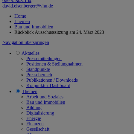
069 95808-154
david.eisenberger@vhu.de
Home
Themen
Bau und Immobilien
Rückblick Ausschusssitzung am 24. März 2023
Navigation überspringen
Aktuelles
Pressemitteilungen
Positionen & Stellungnahmen
Standpunkte
Pressebereich
Publikationen / Downloads
Konjunktur-Dashboard
Themen
Arbeit und Soziales
Bau und Immobilien
Bildung
Digitalisierung
Energie
Finanzen
Gesellschaft