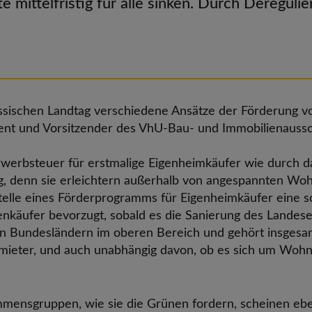
 mittelfristig für alle sinken. Durch Dereguli
sischen Landtag verschiedene Ansätze der Förderung v
dent und Vorsitzender des VhU-Bau- und Immobilienauss
erwerbsteuer für erstmalige Eigenheimkäufer wie durch
ung, denn sie erleichtern außerhalb von angespannten W
telle eines Förderprogramms für Eigenheimkäufer eine s
nkäufer bevorzugt, sobald es die Sanierung des Landeset
en Bundesländern im oberen Bereich und gehört insgesamt
ermieter, und auch unabhängig davon, ob es sich um Wo
ensgruppen, wie sie die Grünen fordern, scheinen eben