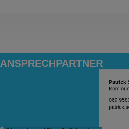
ANSPRECH­PARTNER
Patrick
Kommuni
069 958
patrick.