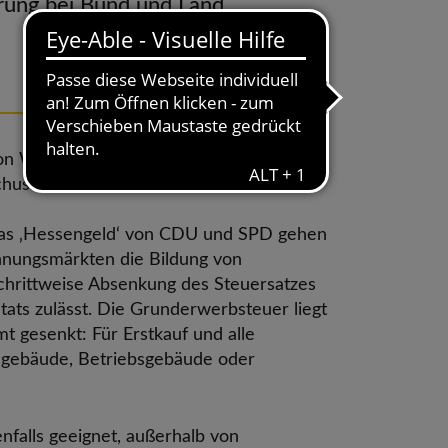
erung bei Bund und Land
15.05.2024
3 Min. Lesezeit
on Wohneigentum debattiert. Dazu
chusses:
 das ‚Hessengeld‘ von CDU und SPD gehen
ohnungsmärkten die Bildung von
chrittweise Absenkung des Steuersatzes
ats zulässt. Die Grunderwerbsteuer liegt
 gesenkt: Für Erstkauf und alle
hngebäude, Betriebsgebäude oder
falls geeignet, außerhalb von