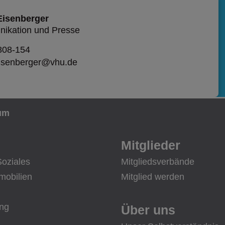
Eisenberger
ikation und Presse
808-154
eisenberger@vhu.de
um
Mitglieder
Soziales
Mitgliedsverbände
mobilien
Mitglied werden
ung
Über uns