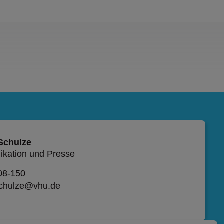
 Schulze
kation und Presse
08-150
schulze@vhu.de