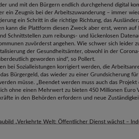
r und mit den Bürgern endlich durchgehend digital kom
der ein Zeugnis bei der Arbeitszuwanderung – immer wi
erung ein Schritt in die richtige Richtung, das Ausländer
len kann die Plattform diesen Zweck aber erst, wenn au
und Schnittstellen zum reibungs- und lückenlosen Datena
munen zuvörderst angehen. Wie schwer sich leider zu 
gitalisierung der Gesundheitsämter, obwohl in der Coron
erdeutlich geworden sind“, so Pollert.
n bei Sozialleistungen korrigiert werden, die Arbeitsa
ür das Bürgergeld, das wieder zu einer Grundsicherung f
werden müsse. „Beendet werden muss auch das Projekt d
lich ohne einen Mehrwert zu bieten 450 Millionen Euro
tkräfte in den Behörden erfordern und neue Zuständigkeit
ubild „Verkehrte Welt: Öffentlicher Dienst wächst – In