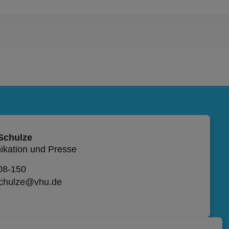
 Schulze
kation und Presse
08-150
schulze@vhu.de