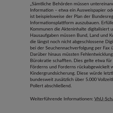
„Sämtliche Behörden müssen untereinande
Information – etwa ein Ausweispapier o
ist beispielsweise der Plan der Bundesregi
Informationsplattform auszubauen. Erfül
Kommunen die Akteninhalte digitalisiert 
Hausaufgaben müssen Bund, Land und Kom
die längst noch nicht abgeschlossene Di
bei der Seuchennachverfolgung per Fax üb
Darüber hinaus müssten Fehlentwicklunge
Bürokratie schafften. Dies gelte etwa f
Förderns und Forderns rückabgewickelt 
Kindergrundsicherung. Diese würde letzt
bundesweit zusätzlich über 5.000 Vollzei
Pollert abschließend.
Weiterführende Informationen:
VhU-Scha