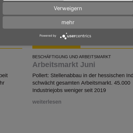
Verweigern
mehr
n zum Thema Beschäftigung und Arbei
Powered by
PRESSEMITTEILUNG
31.07.2026
BESCHÄFTIGUNG UND ARBEITSMARKT
Arbeitsmarkt Juni
beit
Pollert: Stellenabbau in der hessischen Ind
hr
schwächt gesamten Arbeitsmarkt. 45.000
Industriejobs weniger seit 2019
weiterlesen