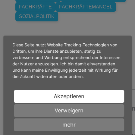
FACHKRÄFTE
FACHKRÄFTEMANGEL
SOZIALPOLITIK
Beitrag teilen
Diese Seite nutzt Website Tracking-Technologien von
Dritten, um ihre Dienste anzubieten, stetig zu
verbessern und Werbung entsprechend der Interessen
der Nutzer anzuzeigen. Ich bin damit einverstanden
und kann meine Einwilligung jederzeit mit Wirkung für
die Zukunft widerrufen oder ändern.
Akzeptieren
Weitere Pressemitteilungen zum The
Verweigern
Beschäftigung und Arbeitsmarkt
mehr
PRESSEMITTEILUNG
31.