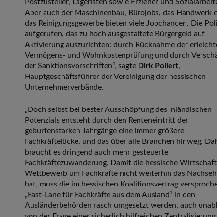
Postzusteller, Lageristen sowie Erzieher und Sozialarbeite
Aber auch der Maschinenbau, Bürojobs, das Handwerk 
das Reinigungsgewerbe bieten viele Jobchancen. Die Polit
aufgerufen, das zu hoch ausgestaltete Bürgergeld auf
Aktivierung auszurichten: durch Rücknahme der erleicht
Vermögens- und Wohnkostenprüfung und durch Versch
der Sanktionsvorschriften“, sagte
Dirk Pollert
,
Hauptgeschäftsführer der Vereinigung der hessischen
Unternehmerverbände.
„Doch selbst bei bester Ausschöpfung des inländischen
Potenzials entsteht durch den Renteneintritt der
geburtenstarken Jahrgänge eine immer größere
Fachkräftelücke, und das über alle Branchen hinweg. Da
braucht es dringend auch mehr gesteuerte
Fachkräftezuwanderung. Damit die hessische Wirtschaft
Wettbewerb um Fachkräfte nicht weiterhin das Nachse
hat, muss die im hessischen Koalitionsvertrag versproch
„Fast-Lane für Fachkräfte aus dem Ausland“ in den
Ausländerbehörden rasch umgesetzt werden, auch unab
von der Frage einer sicherlich hilfreichen Zentralisierung