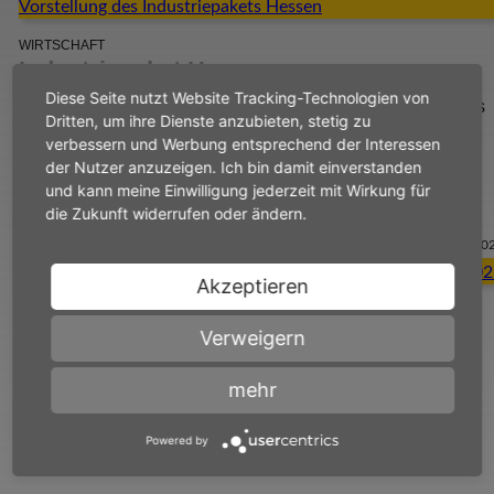
WIRTSCHAFT
Industriepaket Hessen
Diese Seite nutzt Website Tracking-Technologien von
Gemeinsame Roadmap zur Stärkung des Industriestandorts
Dritten, um ihre Dienste anzubieten, stetig zu
verbessern und Werbung entsprechend der Interessen
der Nutzer anzuzeigen. Ich bin damit einverstanden
weiterlesen
und kann meine Einwilligung jederzeit mit Wirkung für
die Zukunft widerrufen oder ändern.
AKTUELLES
27.04.20
Akzeptieren
BILDUNG
Ausschreibung Deutscher
Verweigern
Arbeitgeberpreis für Bildung
mehr
Die Ausschreibung zum Deutschen Arbeitgeberpreis für
Bildung 2026 ist gestartet.
Powered by
weiterlesen